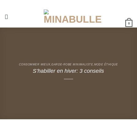
Passer
au
contenu
0
CONSOMMER MIEUX
,
GARDE-ROBE MINIMALISTE
,
MODE ÉTHIQUE
S’habiller en hiver: 3 conseils