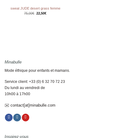
sweat JUDE desert grass femme
Le
Le
75,00
€
22,50
€
prix
prix
initial
actuel
était :
est :
75,00€.
22,50€.
Minabulle
Mode éthique pour enfants et mamans.
Service client: +33 (0) 6 32 70 72 23
Du lundi au vendredi de
10h00 à 17h00
✉️ contact[at]minabulle.com
Inspirez-vous