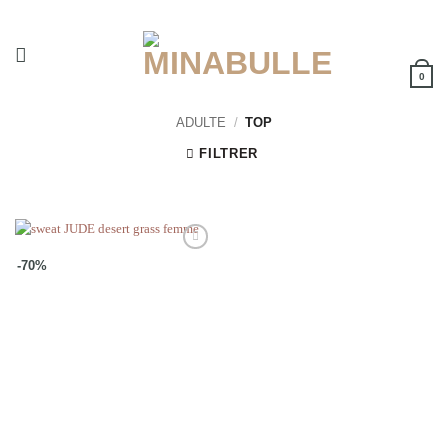
Passer
au
contenu
0
ADULTE
/
TOP
FILTRER
Ajouter
-70%
à la
wishlist