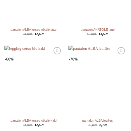
pantalon ALBA jersey côtelé latte
pantalon ANATOLE latte
Le
Le
Le
Le
31,00
€
12,40
€
45,00
€
13,50
€
prix
prix
prix
prix
initial
actuel
initial
actuel
était :
est :
était :
est :
31,00€.
12,40€.
45,00€.
13,50€.
Ajouter
Ajouter
-60%
-70%
à la
à la
wishlist
wishlist
pantalon ALBA jersey côtelé kaki
pantalon ALBA feuilles
Le
Le
Le
Le
31,00
€
12,40
€
29,00
€
8,70
€
prix
prix
prix
prix
initial
actuel
initial
actuel