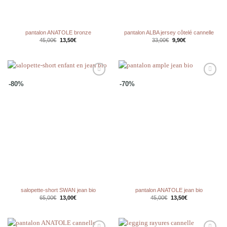
pantalon ANATOLE bronze
pantalon ALBA jersey côtelé cannelle
Le
Le
Le
Le
45,00
€
13,50
€
33,00
€
9,90
€
prix
prix
prix
prix
initial
actuel
initial
actuel
était :
est :
était :
est :
45,00€.
13,50€.
33,00€.
9,90€.
Ajouter
Ajouter
-80%
-70%
à la
à la
wishlist
wishlist
salopette-short SWAN jean bio
pantalon ANATOLE jean bio
Le
Le
Le
Le
65,00
€
13,00
€
45,00
€
13,50
€
prix
prix
prix
prix
initial
actuel
initial
actuel
était :
est :
était :
est :
65,00€.
13,00€.
45,00€.
13,50€.