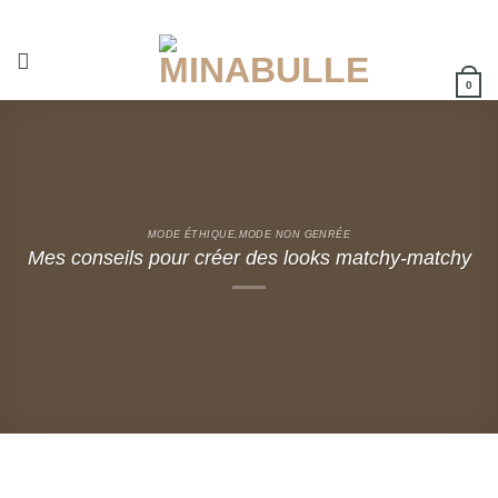
Passer
au
contenu
0
MODE ÉTHIQUE
,
MODE NON GENRÉE
Mes conseils pour créer des looks matchy-matchy