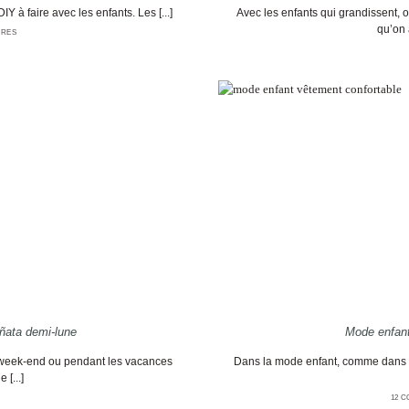
Y à faire avec les enfants. Les [...]
Avec les enfants qui grandissent,
qu’on a
IRES
iñata demi-lune
Mode enfant
 week-end ou pendant les vacances
Dans la mode enfant, comme dans to
 [...]
12 