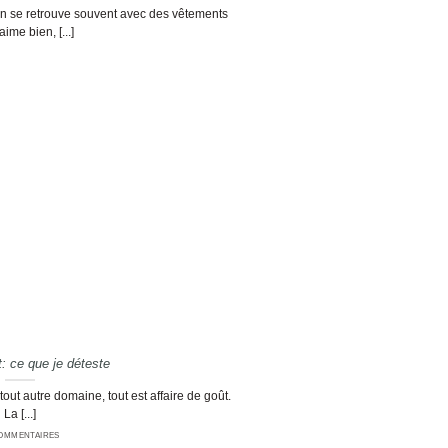
 on se retrouve souvent avec des vêtements
ime bien, [...]
: ce que je déteste
ut autre domaine, tout est affaire de goût.
La [...]
COMMENTAIRES