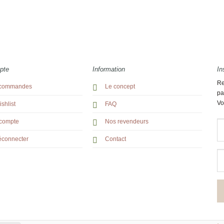
pte
Information
In
Re
commandes
Le concept
pa
Vo
shlist
FAQ
compte
Nos revendeurs
éconnecter
Contact