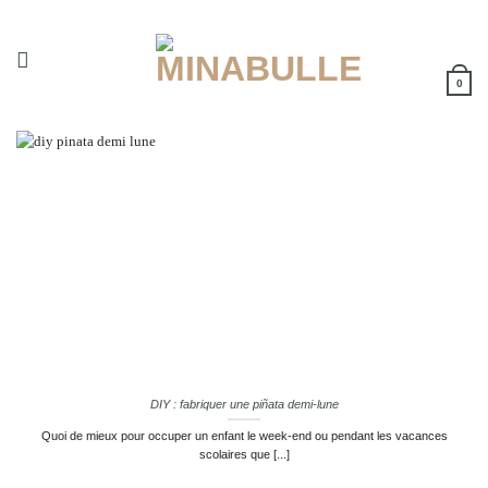
Passer
au
contenu
0
DIY : fabriquer une piñata demi-lune
Quoi de mieux pour occuper un enfant le week-end ou pendant les vacances
scolaires que [...]