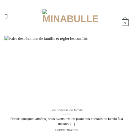
Passer
au
contenu
0
Les conseils de famille
Depuis quelques années, nous avons mis en place des conseils de famille à la
maison. [...]
6 COMMENTAIRES