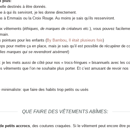
x plus:
elle destinés à être donnés.
à qui ils serviront, je les donne directement.
ons à Emmaüs ou la Croix Rouge. Au moins je sais qu’ils resserviront.
aux vêtements (
éthiques, de marques de créateurs etc.
), vous pouvez facileme
 main.
ns pointues pour les enfants (
By Bambou
,
Il était plusieurs fois
)
emps pour mettre ça en place, mais je sais qu’il est possible de récupérer d
jolies marques qui se revendront aisément
)
je les mets aussi de côté pour nos « trocs-fringues » bisannuels avec les c
es vêtements que l’on ne souhaite plus porter. Et c’est amusant de revoir nos 
QUE FAIRE DES VÊTEMENTS ABÎMES:
de petits accrocs
, des coutures craquées. Si le vêtement peut encore être po