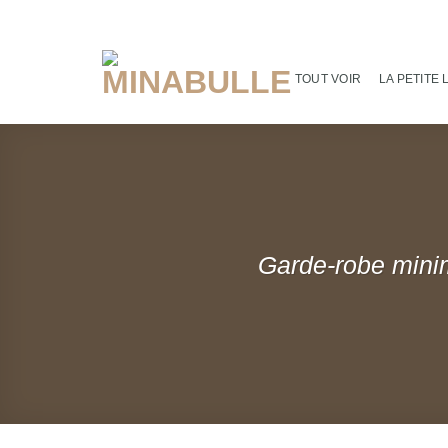
Passer
au
contenu
TOUT VOIR
LA PETITE 
Garde-robe minima