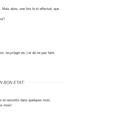
 Mais alors, une fois le tri effectué, que
ire?
n, recyclage etc.
) et de ne pas faire
N BON ETAT:
s et ressortis dans quelques mois.
ues mois!