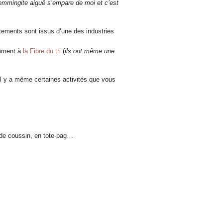
lemmingite aiguë s’empare de moi et c’est
êtements sont issus d’une des industries
amment à
la Fibre du tri
(
ils ont même une
l y a même certaines activités que vous
 de coussin, en tote-bag…