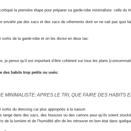
rtiqué la première étape pour préparer sa garde-robe minimaliste: celle du tri.
r envahir par des sacs et des sacs de vêtements dont on ne sait pas quoi fa
sortis de la garde-robe et on les divise en deux tas:
 je pense qu’il est important d’être cohérent sur tous les plans (
consommatio
e des habits trop petits ou usés:
 MINIMALISTE: APRES LE TRI, QUE FAIRE DES HABITS E
é sortis du dressing car plus appropriés à la saison:
les range dans des sacs, des housses ou des cartons pour qu’ils soient stocké
ris de la lumière et de l’humidité afin de les retrouver en bon état dans quelq