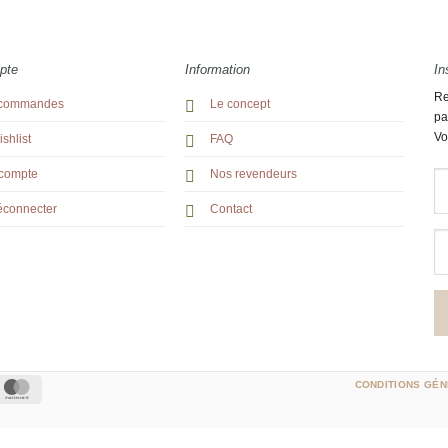
pte
Information
In
Re
commandes
Le concept
pa
Vo
shlist
FAQ
compte
Nos revendeurs
éconnecter
Contact
ipe
MasterCard
CONDITIONS GÉN