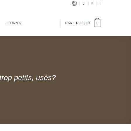
JOURNAL
PANIER /
0,00
€
0
trop petits, usés?