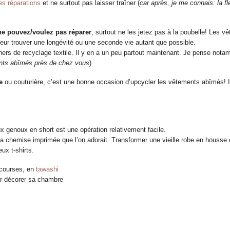
es réparations
et ne surtout pas laisser traîner (
car après, je me connais: la f
e pouvez/voulez pas réparer
, surtout ne les jetez pas à la poubelle! Les v
leur trouver une longévité ou une seconde vie autant que possible.
ners de recyclage textile. Il y en a un peu partout maintenant. Je pense not
ents abîmés près de chez vous
)
e
ou couturière, c’est une bonne occasion d’upcycler les vêtements abîmés! I
 genoux en short est une opération relativement facile.
 chemise imprimée que l’on adorait. Transformer une vieille robe en housse
ux t-shirts.
 courses, en
tawashi
r décorer sa chambre