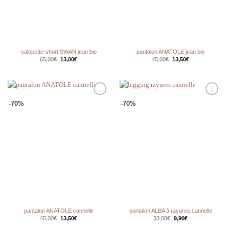
salopette-short SWAN jean bio
pantalon ANATOLE jean bio
Le
Le
Le
Le
65,00
€
13,00
€
45,00
€
13,50
€
prix
prix
prix
prix
initial
actuel
initial
actuel
était :
est :
était :
est :
65,00€.
13,00€.
45,00€.
13,50€.
Ajouter
Ajouter
-70%
-70%
à la
à la
wishlist
wishlist
pantalon ANATOLE cannelle
pantalon ALBA à rayures cannelle
Le
Le
Le
Le
45,00
€
13,50
€
33,00
€
9,90
€
prix
prix
prix
prix
initial
actuel
initial
actuel