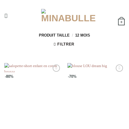
Passer
au
contenu
0
PRODUIT TAILLE
/
12 MOIS
FILTRER
Ajouter
Ajouter
-80%
-70%
à la
à la
wishlist
wishlist