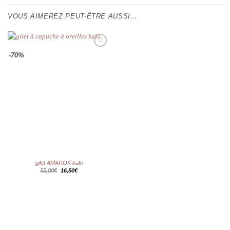
VOUS AIMEREZ PEUT-ÊTRE AUSSI…
Ajouter
-70%
à la
wishlist
gilet AMAROK kaki
Le
Le
55,00
€
16,50
€
prix
prix
initial
actuel
était :
est :
55,00€.
16,50€.