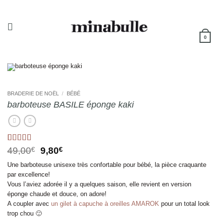
Passer
au
contenu
0
BRADERIE DE NOËL
/
BÉBÉ
barboteuse BASILE éponge kaki
Noté
1
5
sur 5
Le
Le
49,00
€
9,80
€
basé sur
prix
prix
notation
Une barboteuse unisexe très confortable pour bébé, la pièce craquante
initial
actuel
client
par excellence!
était :
est :
Vous l’aviez adorée il y a quelques saison, elle revient en version
49,00€.
9,80€.
éponge chaude et douce, on adore!
A coupler avec
un gilet à capuche à oreilles AMAROK
pour un total look
trop chou 🙂