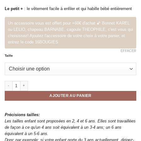
Le petit +
: le vêtement facile à enfiler et qui habille bébé entièrement
Un accessoire vous est offert pour +60€ d'achat 🌠 Bonnet KAREL
ou LELIO, chapeau BARNABE, cagoule THEOPHILE, c'est vous qui
choisissez! Ajoutez l'accessoire de votre choix à votre panier, et
entrez le code 16BOUGIES
EFFACER
Taille
quantité de barboteuse BASILE éponge kaki
AJOUTER AU PANIER
Précisions tailles:
Les tailles enfant sont proposées en 2, 4 et 6 ans. Elles sont travaillées
de façon à ce qu'un 4 ans soit équivalent à un 3-4 ans; un 6 ans
équivalent à un 5-6 ans.
Donc par exemple: si votre enfant porte du 3 ans actuellement, dirigez-