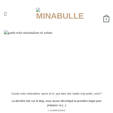
Passer
au
contenu
0
Garde-robe minimaliste: après le tri, que faire des habits trop petits, usés?
La dernière fois sur le blog, nous avons décortiqué la première étape pour
préparer sa [...]
1 COMMENTAIRE