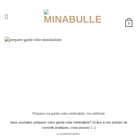
Passer
au
contenu
0
Préparer sa garde-robe minimaliste, ma méthode
Vous souhaitez préparer votre garde-robe minimaliste? Grâce à nos articles de
conseils pratiques, vous pouvez [...]
8 COMMENTAIRES