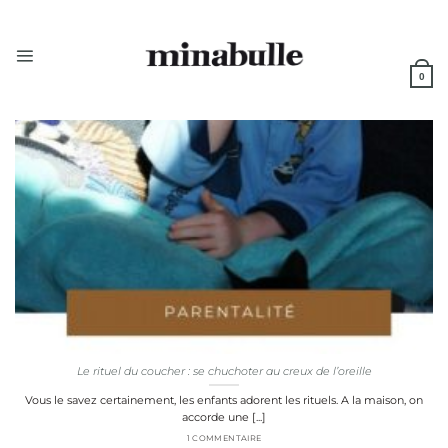
Passer
au
contenu
0
Le rituel du coucher : se chuchoter au creux de l’oreille
Vous le savez certainement, les enfants adorent les rituels. A la maison, on
accorde une [...]
1 COMMENTAIRE