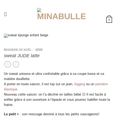
Passer
au
contenu
0
BRADERIE DE NOËL
/
BÉBÉ
sweat JUDE latte
Un sweat unisexe et ultra confortable grâce à sa coupe loose et sa
matière douillette.
A porter en toute saison, il est top sur un jean,
legging
ou un
pantalon
élastiqué
.
Nouveau cette saison: on l’a décliné en tailles bébé 🙂 Il est facile à
enfiler grâce à son ouverture à l’épaule et vous pourrez habiller toute la
fratrie.
Le petit +
: son message destiné à tous les petits sauvageons!