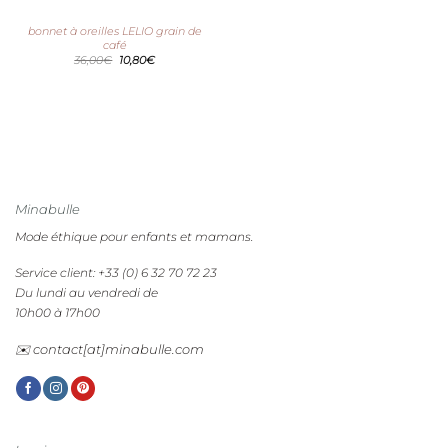
bonnet à oreilles LELIO grain de
café
Le
Le
36,00
€
10,80
€
prix
prix
initial
actuel
était :
est :
36,00€.
10,80€.
Minabulle
Mode éthique pour enfants et mamans.
Service client: +33 (0) 6 32 70 72 23
Du lundi au vendredi de
10h00 à 17h00
✉️ contact[at]minabulle.com