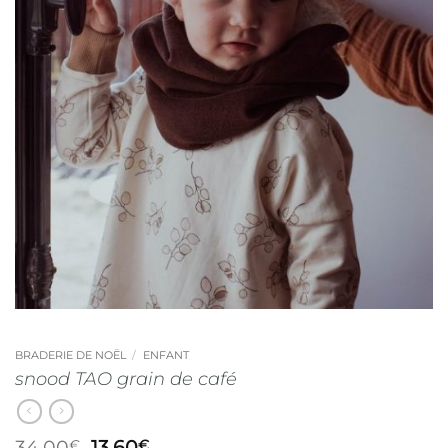
BRADERIE DE NOËL
/
ENFANT
snood TAO grain de café
Le
Le
34,00
13,60
€
€