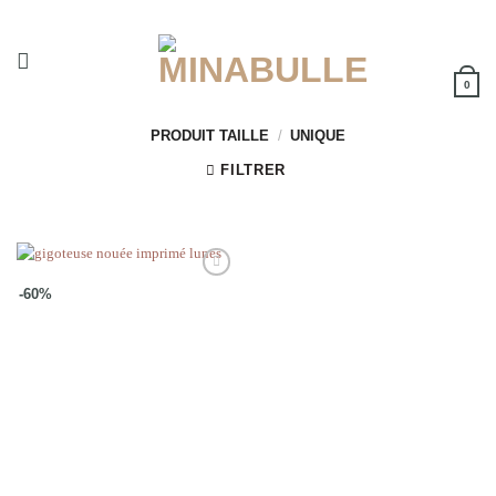
Passer
au
contenu
0
PRODUIT TAILLE
/
UNIQUE
FILTRER
Ajouter
-60%
à la
wishlist