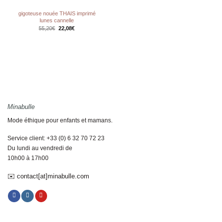
gigoteuse nouée THAIS imprimé
lunes cannelle
Le
Le
55,20
€
22,08
€
prix
prix
initial
actuel
était :
est :
55,20€.
22,08€.
Minabulle
Mode éthique pour enfants et mamans.
Service client: +33 (0) 6 32 70 72 23
Du lundi au vendredi de
10h00 à 17h00
✉️ contact[at]minabulle.com