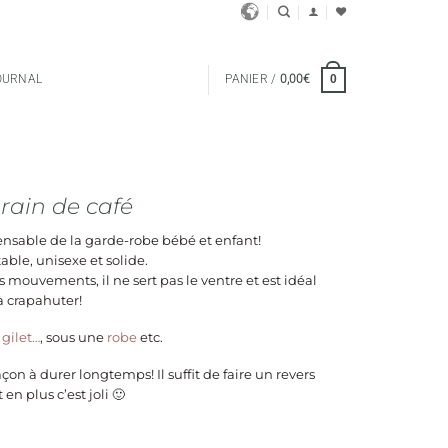
OURNAL
PANIER /
0,00
€
0
rain de café
pensable de la garde-robe bébé et enfant!
able, unisexe et solide.
urs mouvements, il ne sert pas le ventre et est idéal
à crapahuter!
, gilet…
, sous une
robe
etc.
açon à durer longtemps! Il suffit de faire un revers
 en plus c’est joli 🙂