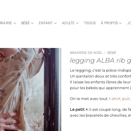
BRAIRIE
BÉBÉ
ENFANT
ADULTE
TISSUS
À PROPOS
J
BRADERIE DE NOËL
/
BÉBÉ
legging ALBA rib g
Le legging, c’est la pièce indis
Un pantalon doux et très confort
Il laisse les enfants libres de le
pour les bébés qui apprennent 
On le met avec tout:
t-shirt, pull
Le petit +:
il est coupé long, de f
avec les bracelets de chevilles, et