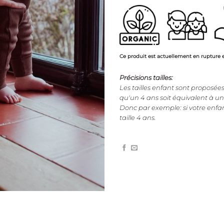
Ce produit est actuellement en rupture e
Précisions tailles:
Les tailles enfant sont proposées 
qu'un 4 ans soit équivalent à un
Donc par exemple: si votre enfan
taille 4 ans.