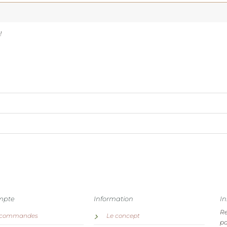
!
mpte
Information
In
Re
 commandes
Le concept
pa