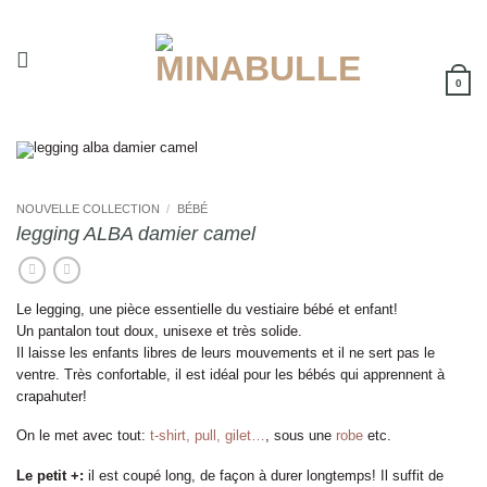
Passer
au
contenu
0
NOUVELLE COLLECTION
/
BÉBÉ
legging ALBA damier camel
Le legging, une pièce essentielle du vestiaire bébé et enfant!
Un pantalon tout doux, unisexe et très solide.
Il laisse les enfants libres de leurs mouvements et il ne sert pas le
ventre. Très confortable, il est idéal pour les bébés qui apprennent à
crapahuter!
On le met avec tout:
t-shirt, pull, gilet…
, sous une
robe
etc.
Le petit +:
il est coupé long, de façon à durer longtemps! Il suffit de