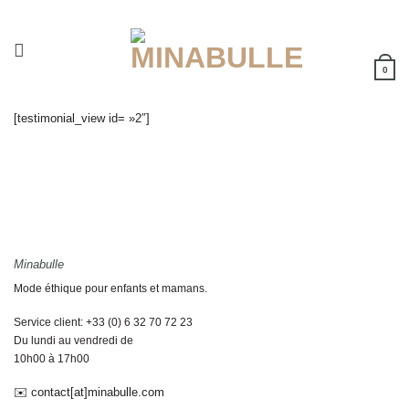
Passer
au
contenu
0
[testimonial_view id= »2″]
Minabulle
Mode éthique pour enfants et mamans.
Service client: +33 (0) 6 32 70 72 23
Du lundi au vendredi de
10h00 à 17h00
✉️ contact[at]minabulle.com