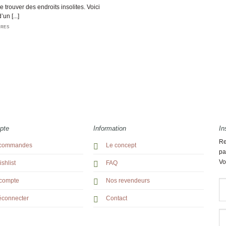
 trouver des endroits insolites. Voici
un [...]
IRES
pte
Information
In
Re
commandes
Le concept
pa
Vo
shlist
FAQ
compte
Nos revendeurs
éconnecter
Contact