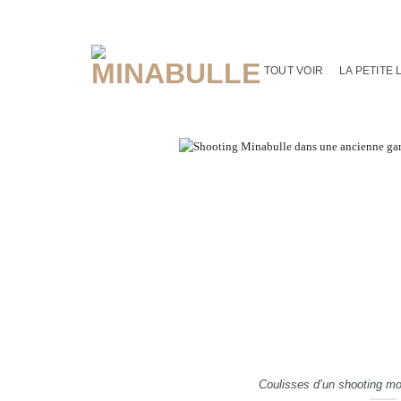
Passer
au
contenu
TOUT VOIR
LA PETITE 
Coulisses d’un shooting m