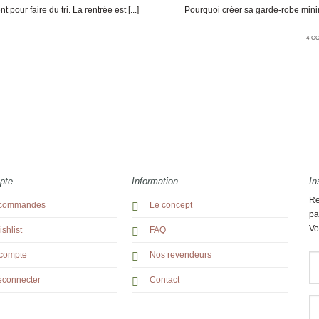
ur faire du tri. La rentrée est [...]
Pourquoi créer sa garde-robe minim
4 C
pte
Information
In
Re
commandes
Le concept
pa
Vo
shlist
FAQ
compte
Nos revendeurs
éconnecter
Contact