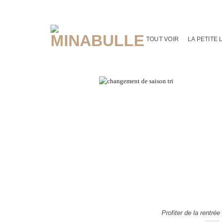
Passer
au
contenu
TOUT VOIR
LA PETITE 
Profiter de la rentrée 