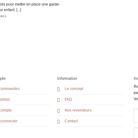
ils pour mettre en place une garde-
 enfant. [...]
IRES
pte
Information
In
Re
commandes
Le concept
pa
Vo
shlist
FAQ
compte
Nos revendeurs
éconnecter
Contact