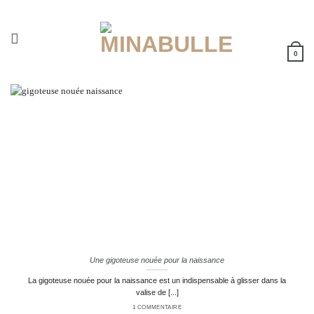
Passer
au
contenu
0
Une gigoteuse nouée pour la naissance
La gigoteuse nouée pour la naissance est un indispensable à glisser dans la
valise de [...]
1 COMMENTAIRE