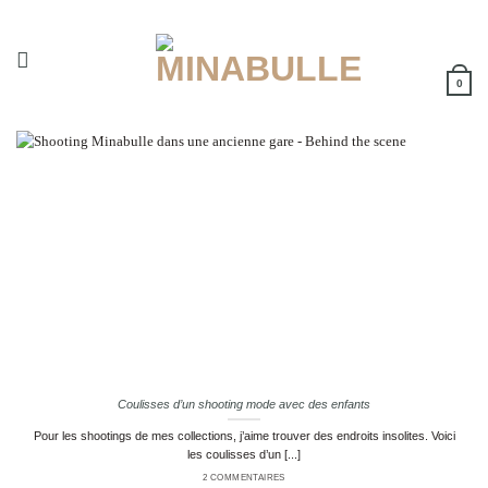
Passer
au
contenu
0
Coulisses d’un shooting mode avec des enfants
Pour les shootings de mes collections, j’aime trouver des endroits insolites. Voici
les coulisses d’un [...]
2 COMMENTAIRES