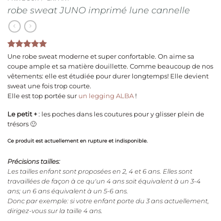
robe sweat JUNO imprimé lune cannelle
Noté
2
5
sur
Une robe sweat moderne et super confortable. On aime sa
5 basé sur
coupe ample et sa matière douillette. Comme beaucoup de nos
notations
vêtements: elle est étudiée pour durer longtemps! Elle devient
client
sweat une fois trop courte.
Elle est top portée sur
un legging ALBA
!
Le petit +
: les poches dans les coutures pour y glisser plein de
trésors 🙂
Ce produit est actuellement en rupture et indisponible.
Précisions tailles:
Les tailles enfant sont proposées en 2, 4 et 6 ans. Elles sont
travaillées de façon à ce qu'un 4 ans soit équivalent à un 3-4
ans; un 6 ans équivalent à un 5-6 ans.
Donc par exemple: si votre enfant porte du 3 ans actuellement,
dirigez-vous sur la taille 4 ans.