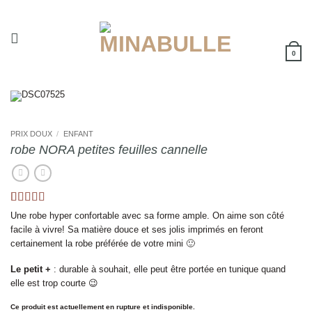
Passer
au
contenu
0
PRIX DOUX
/
ENFANT
robe NORA petites feuilles cannelle
Noté
1
5
sur 5
Une robe hyper confortable avec sa forme ample. On aime son côté
basé sur
facile à vivre! Sa matière douce et ses jolis imprimés en feront
notation
certainement la robe préférée de votre mini 🙂
client
Le petit +
: durable à souhait, elle peut être portée en tunique quand
elle est trop courte 😉
Ce produit est actuellement en rupture et indisponible.