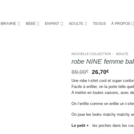
LIBRAIRIE
BÉBÉ
ENFANT
ADULTE
TISSUS
À PROPOS
NOUVELLE COLLECTION
/
ADULTE
robe NINE femme ba
Le
Le
89,00
€
26,70
€
prix
prix
Une robe t-shirt cool et super conf
initial
actuel
Facile à enfiler, on la porte telle qu
était :
est :
A mettre en toutes saisons, avec d
89,00€.
26,70€.
On l’enfile comme on enfile un t-shir
On joue les looks matchy matchy 
Le petit +
: les poches dans les cou