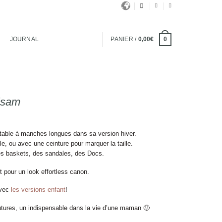
JOURNAL
PANIER /
0,00
€
0
lsam
ortable à manches longues dans sa version hiver.
elle, ou avec une ceinture pour marquer la taille.
es baskets, des sandales, des Docs.
t pour un look effortless canon.
avec
les versions enfant
!
tures, un indispensable dans la vie d’une maman 🙂