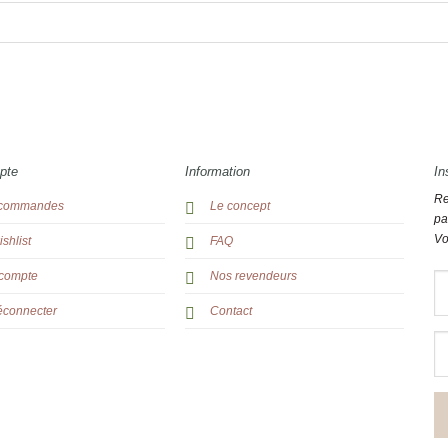
pte
Information
In
Re
commandes
Le concept
pa
Vo
shlist
FAQ
compte
Nos revendeurs
éconnecter
Contact