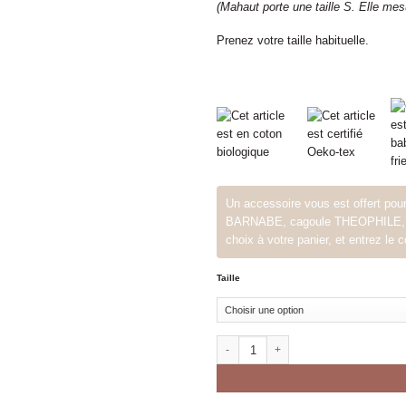
(Mahaut porte une taille S. Elle me
Prenez votre taille habituelle.
Un accessoire vous est offert po
BARNABE, cagoule THEOPHILE, c'es
choix à votre panier, et entrez 
Taille
quantité de robe NINE femme balsa