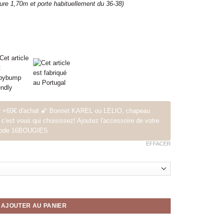
sure 1,70m et porte habituellement du 36-38)
ur +60€ d'achat 🌠 Bonnet KAREL ou LELIO, chapeau
t vous qui choisissez! Ajoutez l'accessoire de votre
le code 16BOUGIES
EFFACER
m
AJOUTER AU PANIER