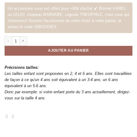
Un accessoire vous est offert pour +60€ d'achat 🌠 Bonnet KAREL
ou LELIO, chapeau BARNABE, cagoule THEOPHILE, c'est vous qui
choisissez! Ajoutez l'accessoire de votre choix à votre panier, et
entrez le code 16BOUGIES
quantité de Jersey kale
AJOUTER AU PANIER
Précisions tailles:
Les tailles enfant sont proposées en 2, 4 et 6 ans. Elles sont travaillées
de façon à ce qu'un 4 ans soit équivalent à un 3-4 ans; un 6 ans
équivalent à un 5-6 ans.
Donc par exemple: si votre enfant porte du 3 ans actuellement, dirigez-
vous sur la taille 4 ans.