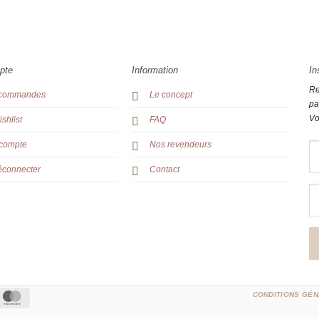
pte
Information
In
Re
commandes
Le concept
pa
Vo
shlist
FAQ
compte
Nos revendeurs
éconnecter
Contact
ipe
MasterCard
CONDITIONS GÉN