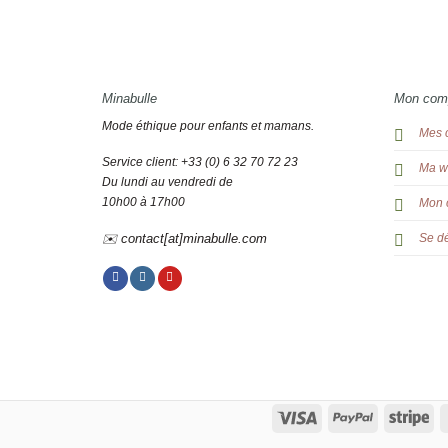
Minabulle
Mon com
Mode éthique pour enfants et mamans.
Mes 
Service client: +33 (0) 6 32 70 72 23
Ma wi
Du lundi au vendredi de
10h00 à 17h00
Mon 
✉️ contact[at]minabulle.com
Se d
Visa
PayPal
Str