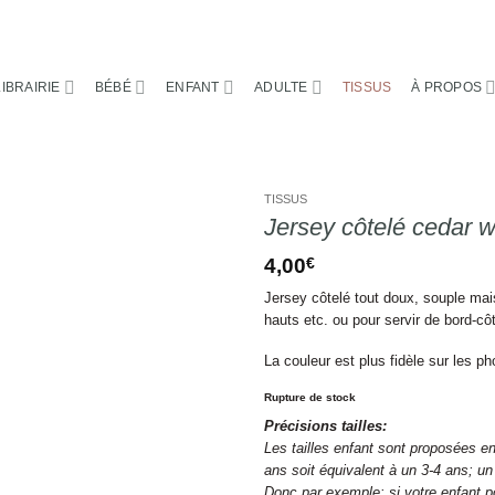
LIBRAIRIE
BÉBÉ
ENFANT
ADULTE
TISSUS
À PROPOS
TISSUS
Jersey côtelé cedar 
4,00
€
Jersey côtelé tout doux, souple mais
hauts etc. ou pour servir de bord-cô
La couleur est plus fidèle sur les 
Rupture de stock
Précisions tailles:
Les tailles enfant sont proposées en
ans soit équivalent à un 3-4 ans; un
Donc par exemple: si votre enfant po