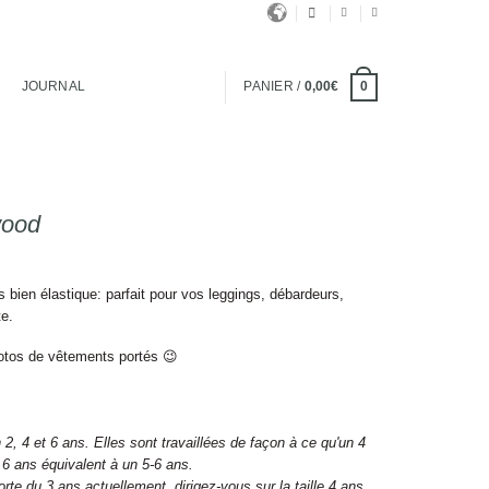
JOURNAL
PANIER /
0,00
€
0
wood
 bien élastique: parfait pour vos leggings, débardeurs,
te.
photos de vêtements portés 😉
 2, 4 et 6 ans. Elles sont travaillées de façon à ce qu'un 4
 6 ans équivalent à un 5-6 ans.
rte du 3 ans actuellement, dirigez-vous sur la taille 4 ans.