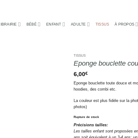
LIBRAIRIE
BÉBÉ
ENFANT
ADULTE
TISSUS
À PROPOS
TISSUS
Eponge bouclette coul
6,00
€
Eponge bouclette toute douce et moe
hoodies, des combi etc.
La couleur est plus fidèle sur la ph
photos)
Rupture de stock
Précisions tailles:
Les tailles enfant sont proposées en
ans soit équivalent à un 3-4 ans; un