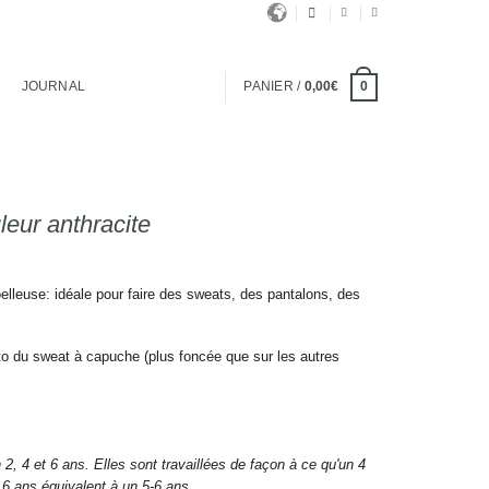
JOURNAL
PANIER /
0,00
€
0
eur anthracite
lleuse: idéale pour faire des sweats, des pantalons, des
oto du sweat à capuche (plus foncée que sur les autres
 2, 4 et 6 ans. Elles sont travaillées de façon à ce qu'un 4
 6 ans équivalent à un 5-6 ans.