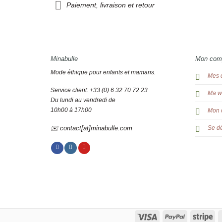
Paiement, livraison et retour
Minabulle
Mon com
Mode éthique pour enfants et mamans.
Mes 
Service client: +33 (0) 6 32 70 72 23
Ma wi
Du lundi au vendredi de
10h00 à 17h00
Mon 
✉️ contact[at]minabulle.com
Se d
Visa
PayPal
Str