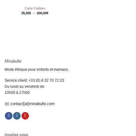
Carte Cadeau
Plage
35,00
€
–
200,00
€
de
prix :
35,00€
à
200,00€
Minabulle
Mode éthique pour enfants et mamans.
Service client: +33 (0) 6 32 70 72 23
Du lundi au vendredi de
10h00 à 17h00
✉️ contact[at]minabulle.com
Inspirez-vous