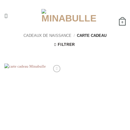
Passer
au
contenu
0
CADEAUX DE NAISSANCE
/
CARTE CADEAU
FILTRER
Ajouter
à la
wishlist