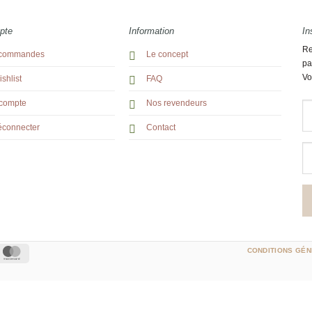
pte
Information
In
Re
commandes
Le concept
pa
Vo
shlist
FAQ
compte
Nos revendeurs
éconnecter
Contact
ipe
MasterCard
CONDITIONS GÉN