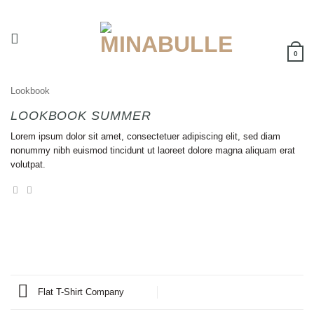
Passer
au
contenu
0
Lookbook
LOOKBOOK SUMMER
Lorem ipsum dolor sit amet, consectetuer adipiscing elit, sed diam
nonummy nibh euismod tincidunt ut laoreet dolore magna aliquam erat
volutpat.
Flat T-Shirt Company